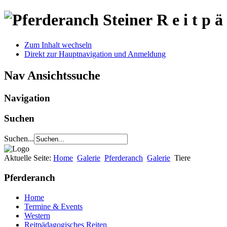
R e i t p ä
Zum Inhalt wechseln
Direkt zur Hauptnavigation und Anmeldung
Nav Ansichtssuche
Navigation
Suchen
Suchen...
Aktuelle Seite:
Home
Galerie
Pferderanch
Galerie
Tiere
Pferderanch
Home
Termine & Events
Western
Reitpädagogisches Reiten